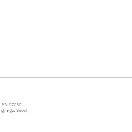
.
11-88-97059
gjin-gu, Seoul