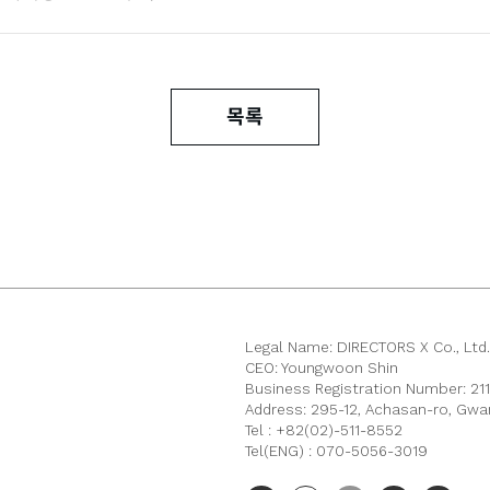
목록
Legal Name: DIRECTORS X Co., Ltd
CEO: Youngwoon Shin
Business Registration Number: 2
Address: 295-12, Achasan-ro, Gwan
Tel : +82(02)-511-8552
Tel(ENG) : 070-5056-3019