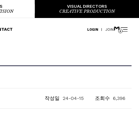
S
VISUAL DIRECTORS
ISION
CREATIVE PRODUCTION
NTACT
LOGIN
JOIN
0
작성일
24-04-15
조회수
6,396